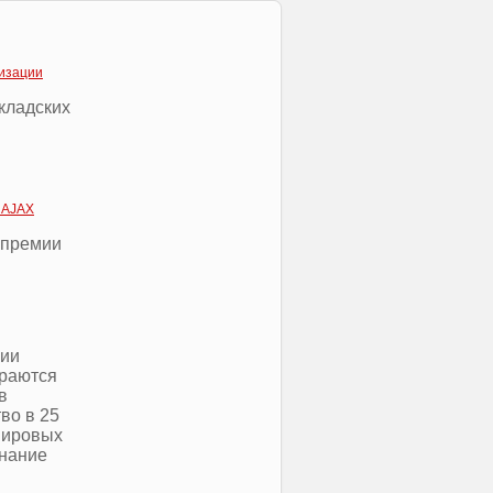
лизации
кладских
и
 AJAX
 премии
рии
ираются
в
во в 25
мировых
знание