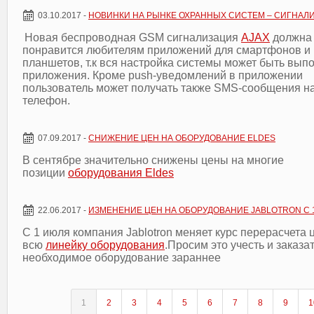
03.10.2017 -
НОВИНКИ НА РЫНКЕ ОХРАННЫХ СИСТЕМ – СИГНАЛ
Новая беспроводная
GSM
сигнализация
AJAX
должна
понравится любителям приложений для смартфонов и
планшетов, т.к вся настройка системы может быть вып
приложения. Кроме
push
-уведомлений в приложении
пользователь может получать также
SMS
-сообщения н
телефон.
07.09.2017 -
СНИЖЕНИЕ ЦЕН НА ОБОРУДОВАНИЕ ELDES
В сентябре значительно снижены цены на многие
позиции
оборудования Eldes
22.06.2017 -
ИЗМЕНЕНИЕ ЦЕН НА ОБОРУДОВАНИЕ JABLOTRON С 
С 1 июля компания Jablotron меняет курс перерасчета 
всю
линейку оборудования
.Просим это учесть и заказа
необходимое оборудование зараннее
1
2
3
4
5
6
7
8
9
1