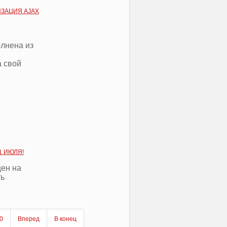
ИЗАЦИЯ AJAX
олнена из
а свой
1 ИЮЛЯ!
цен на
ть
0
Вперед
В конец