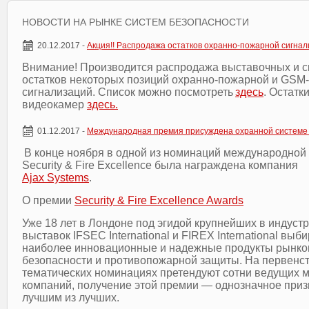
НОВОСТИ НА РЫНКЕ СИСТЕМ БЕЗОПАСНОСТИ
20.12.2017 -
Акция!! Распродажа остатков охранно-пожарной сигна
Внимание! Производится распродажа выставочных и с
остатков некоторых позиций охранно-пожарной и GSM-
сигнализаций. Список можно посмотреть
здесь
. Остатк
видеокамер
здесь.
01.12.2017 -
Международная премия присуждена охранной системе
В конце ноября в одной из номинаций международной
Security & Fire Excellence была награждена компания
Ajax
Systems
.
О
премии
Security & Fire Excellence Awards
Уже 18 лет в Лондоне под эгидой крупнейших в индуст
выставок IFSEC International и FIREX International выб
наиболее инновационные и надежные продукты рынко
безопасности и противопожарной защиты. На первенст
тематических номинациях претендуют сотни ведущих 
компаний, получение этой премии — однозначное при
лучшим из лучших.