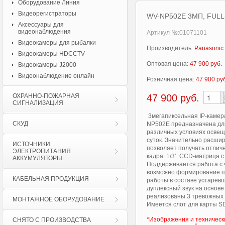
Оборудование Линия
Видеорегистраторы
WV-NP502E 3МП, FULL
Аксессуары для
видеонаблюдения
Артикул №:01071101
Видеокамеры для рыбалки
Производитель:
Panasonic
Видеокамеры HDCCTV
Оптовая цена:
47 900 руб.
Видеокамеры J2000
Видеонаблюдение онлайн
Розничная цена:
47 900 ру
ОХРАННО-ПОЖАРНАЯ
47 900
руб.
СИГНАЛИЗАЦИЯ
3мегапиксельная IP-камер
СКУД
NP502E предназначена дл
различных условиях освеще
суток. Значительно расши
ИСТОЧНИКИ
позволяет получать отлич
ЭЛЕКТРОПИТАНИЯ
кадра. 1/3’’ CCD-матрица 
АККУМУЛЯТОРЫ
Поддерживается работа с ч
возможно формирование по
КАБЕЛЬНАЯ ПРОДУКЦИЯ
работы в составе устарев
дуплексный звук на основе
реализованы 3 тревожных в
МОНТАЖНОЕ ОБОРУДОВАНИЕ
Имеется слот для карты S
*Изображения и техническ
СНЯТО С ПРОИЗВОДСТВА