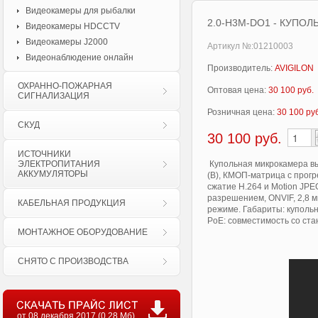
Видеокамеры для рыбалки
2.0-H3M-DO1 - КУПО
Видеокамеры HDCCTV
Видеокамеры J2000
Артикул №:01210003
Видеонаблюдение онлайн
Производитель:
AVIGILON
ОХРАННО-ПОЖАРНАЯ
Оптовая цена:
30 100 руб.
СИГНАЛИЗАЦИЯ
Розничная цена:
30 100 ру
СКУД
30 100
руб.
ИСТОЧНИКИ
ЭЛЕКТРОПИТАНИЯ
Купольная микрокамера выс
АККУМУЛЯТОРЫ
(В), КМОП-матрица с прогр
сжатие H.264 и Motion JPEG
разрешением, ONVIF, 2,8 мм
КАБЕЛЬНАЯ ПРОДУКЦИЯ
режиме. Габариты: купольн
PoE: совместимость со ста
МОНТАЖНОЕ ОБОРУДОВАНИЕ
СНЯТО С ПРОИЗВОДСТВА
от 08 декабря 2017 (0.28 Мб)