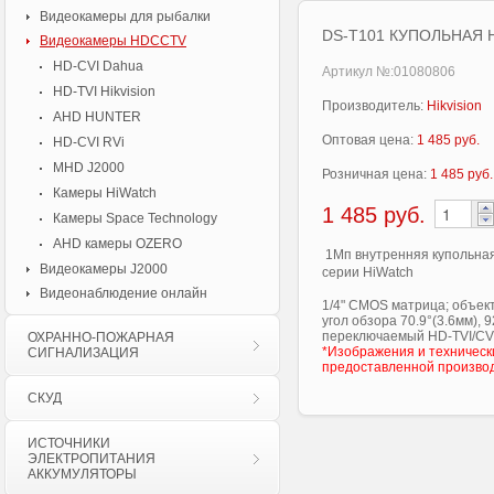
Видеокамеры для рыбалки
DS-T101 КУПОЛЬНАЯ 
Видеокамеры HDCCTV
HD-CVI Dahua
Артикул №:01080806
HD-TVI Hikvision
Производитель:
Hikvision
AHD HUNTER
Оптовая цена:
1 485 руб.
HD-CVI RVi
MHD J2000
Розничная цена:
1 485 руб.
Камеры HiWatch
1 485
руб.
Камеры Space Technology
AHD камеры OZERO
1Мп внутренняя купольная
Видеокамеры J2000
серии HiWatch
Видеонаблюдение онлайн
1/4" CMOS матрица; объект
угол обзора 70.9°(3.6мм), 
переключаемый HD-TVI/CVBS
ОХРАННО-ПОЖАРНАЯ
*Изображения и техническ
СИГНАЛИЗАЦИЯ
предоставленной произво
СКУД
ИСТОЧНИКИ
ЭЛЕКТРОПИТАНИЯ
АККУМУЛЯТОРЫ