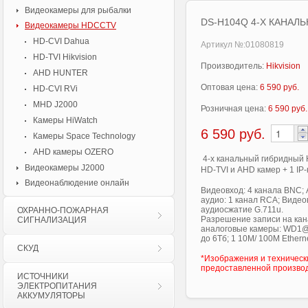
Видеокамеры для рыбалки
DS-H104Q 4-Х КАНАЛ
Видеокамеры HDCCTV
HD-CVI Dahua
Артикул №:01080819
HD-TVI Hikvision
Производитель:
Hikvision
AHD HUNTER
Оптовая цена:
6 590 руб.
HD-CVI RVi
MHD J2000
Розничная цена:
6 590 руб.
Камеры HiWatch
6 590
руб.
Камеры Space Technology
AHD камеры OZERO
4-х канальный гибридный 
Видеокамеры J2000
HD-TVI и AHD камер + 1 I
Видеонаблюдение онлайн
Видеовход: 4 канала BNC;
аудио: 1 канал RCA; Видео
аудиосжатие G.711u.
ОХРАННО-ПОЖАРНАЯ
Разрешение записи на канал
СИГНАЛИЗАЦИЯ
аналоговые камеры: WD1@25
до 6Тб; 1 10M/ 100M Ethern
СКУД
*Изображения и техническ
предоставленной произво
ИСТОЧНИКИ
ЭЛЕКТРОПИТАНИЯ
АККУМУЛЯТОРЫ