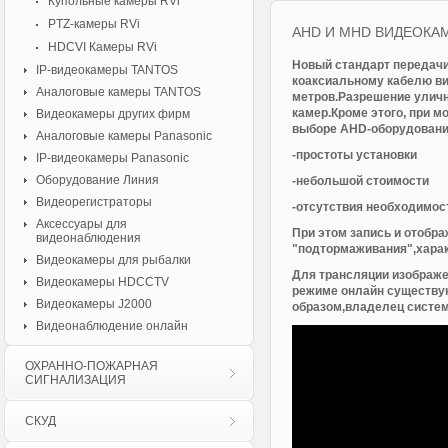
Купольные камеры RVi
PTZ-камеры RVi
AHD И MHD ВИДЕОКА
HDCVI Камеры RVi
Новый стандарт передач
IP-видеокамеры TANTOS
коаксиальному кабелю вид
Аналоговые камеры TANTOS
метров.Разрешение уличн
камер.Кроме этого, при м
Видеокамеры других фирм
выборе AHD-оборудования
Аналоговые камеры Panasonic
-простоты установки
IP-видеокамеры Panasonic
Оборудование Линия
-небольшой стоимости
Видеорегистраторы
-отсутствия необходимост
Аксессуары для
При этом запись и отобр
видеонаблюдения
"подтормаживания",харак
Видеокамеры для рыбалки
Для трансляции изображен
Видеокамеры HDCCTV
режиме онлайн существу
Видеокамеры J2000
образом,владелец систем
Видеонаблюдение онлайн
ОХРАННО-ПОЖАРНАЯ
СИГНАЛИЗАЦИЯ
СКУД