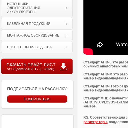
ИСТОЧНИКИ
ЭЛЕКТРОПИТАНИЯ
АККУМУЛЯТОРЫ
КАБЕЛЬНАЯ ПРОДУКЦИЯ
МОНТАЖНОЕ ОБОРУДОВАНИЕ
СНЯТО С ПРОИЗВОДСТВА
Стандарт AHD-L это разр
обычных аналоговых кам
от 08 декабря 2017 (0.28 Мб)
Стандарт AHD-M это разр
камер видеонаблюдения 
Стандарт AHD-H это разр
ПОДПИСАТЬСЯ НА РАССЫЛКУ
камер видеонаблюдения 
Стандарт MHD означает,ч
(AHD,TVI,CVI,CVBS-анало
камере.
P.S. Соответственно для 
регистраторы
, поддержи