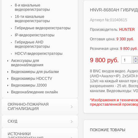
8-и канальные
видеорегистраторы
HNVR-8680AH ГИБРИ
16-ти канальные
Артикул №:01040615
видеорегистраторы
Гибридные видеорегистраторы
Производитель:
HUNTER
IP-видеорегистраторы
Оптовая цена:
9 300 руб.
Гибридные AHD
видеорегистраторы
Розничная цена:
9 800 руб.
HDCVI видеорегистраторы
9 800
руб.
Аксессуары для
видеонаблюдения
8 BNC входов видео. Аудио
Видеокамеры для рыбалки
(AHD+Аналог+IP). 2хSATA H
Видеокамеры HDCCTV
12к/с на каждый канал пр
Видеокамеры J2000
разрешениях - 25 к/с. Вос
каналам. Видеовыходы: VG
Видеонаблюдение онлайн
*Изображения и техническ
ОХРАННО-ПОЖАРНАЯ
предоставленной произво
СИГНАЛИЗАЦИЯ
СКУД
ПОХОЖИЕ ТОВАРЫ
ИСТОЧНИКИ