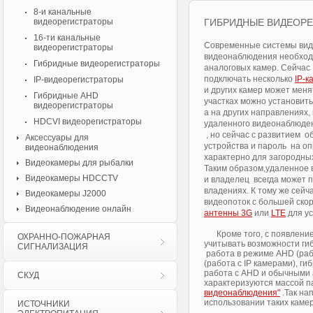
8-и канальные
видеорегистраторы
ГИБРИДНЫЕ ВИДЕОР
16-ти канальные
Современные системы вид
видеорегистраторы
видеонаблюдения необход
Гибридные видеорегистраторы
аналоговых камер. Сейчас
подключать несколько
IP-к
IP-видеорегистраторы
и других камер может меня
Гибридные AHD
участках можно установит
видеорегистраторы
а на других направлениях,
HDCVI видеорегистраторы
удаленного видеонаблюден
, но сейчас с развитием о
Аксессуары для
устройства и пароль на оп
видеонаблюдения
характерно для загородны
Видеокамеры для рыбалки
Таким образом,удаленное 
Видеокамеры HDCCTV
и владелец всегда может п
владениях. К тому же сейч
Видеокамеры J2000
видеопоток с большей ско
Видеонаблюдение онлайн
антенны 3G
или
LTE
для ус
Кроме того, с появление
ОХРАННО-ПОЖАРНАЯ
учитывать возможности ги
СИГНАЛИЗАЦИЯ
работа в режиме AHD (раб
(работа с IP камерами), г
работа с AHD и обычными
СКУД
характеризуются массой п
видеонаблюдения"
.Так на
использовании таких каме
ИСТОЧНИКИ